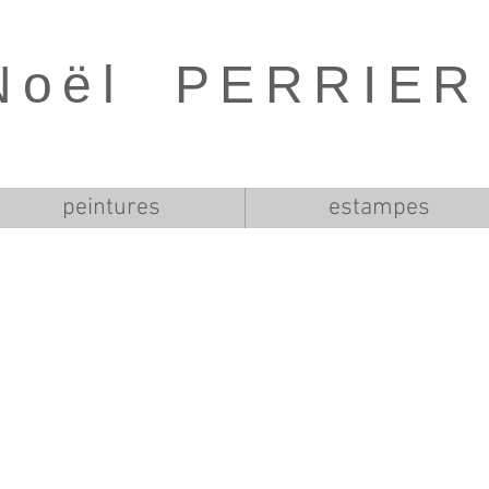
Noël PERRIER
peintures
estampes